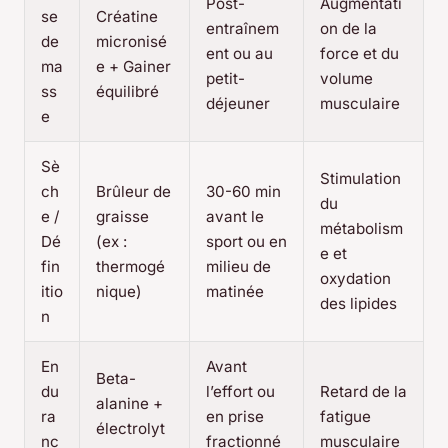
Post-
Augmentati
se
Créatine
entraînem
on de la
de
micronisé
ent ou au
force et du
ma
e + Gainer
petit-
volume
ss
équilibré
déjeuner
musculaire
e
Sè
Stimulation
ch
Brûleur de
30-60 min
du
e /
graisse
avant le
métabolism
Dé
(ex :
sport ou en
e et
fin
thermogé
milieu de
oxydation
itio
nique)
matinée
des lipides
n
En
Avant
Beta-
du
l’effort ou
Retard de la
alanine +
ra
en prise
fatigue
électrolyt
nc
fractionné
musculaire