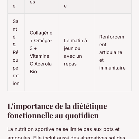
es
e
e
Sa
nt
Collagène
é
Renforcem
+ Oméga-
Le matin à
&
ent
3 +
jeun ou
Ré
articulaire
Vitamine
avec un
cu
et
C Acerola
repas
pé
immunitaire
Bio
rat
ion
L'importance de la diététique
fonctionnelle au quotidien
La nutrition sportive ne se limite pas aux pots et
ampoules. Elle inclut aussi des alternatives solides