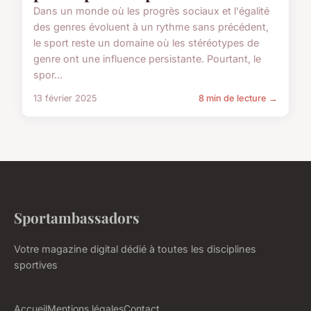
Dans un monde où les progrès sociaux et l'égalité
des genres évoluent à un rythme sans précédent,
le sport reste un domaine où les stéréotypes de
genre ont une influence persistante. Pourtant, le
spor...
13 février 2025
8 min de lecture →
Sportambassadors
Votre magazine digital dédié à toutes les disciplines
sportives
Accueil
Mentions légales
Contact